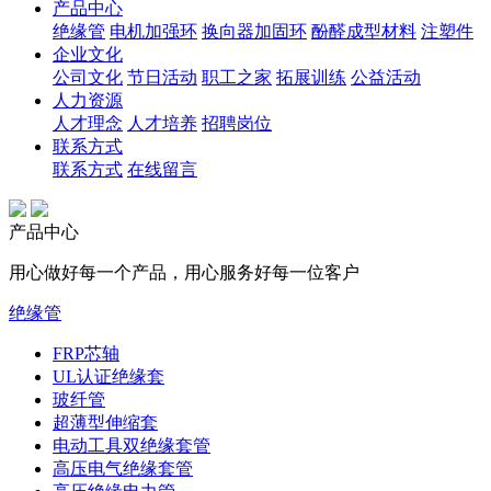
产品中心
绝缘管
电机加强环
换向器加固环
酚醛成型材料
注塑件
企业文化
公司文化
节日活动
职工之家
拓展训练
公益活动
人力资源
人才理念
人才培养
招聘岗位
联系方式
联系方式
在线留言
产品中心
用心做好每一个产品，用心服务好每一位客户
绝缘管
FRP芯轴
UL认证绝缘套
玻纤管
超薄型伸缩套
电动工具双绝缘套管
高压电气绝缘套管