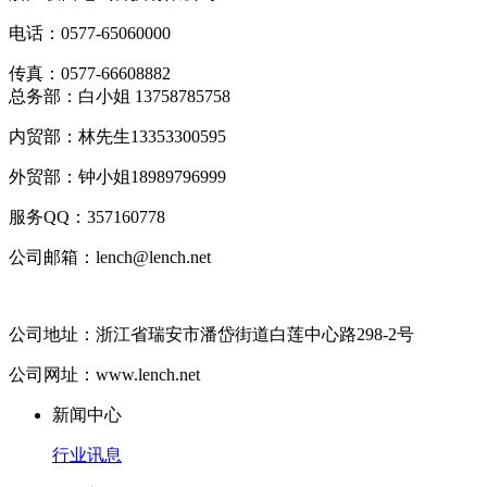
电话：0577-65060000
传真：0577-66608882
总务部：白小姐 13758785758
内贸部：林先生13353300595
外贸部：钟小姐18989796999
服务QQ：357160778
公司邮箱：lench@lench.net
公司地址：浙江省瑞安市潘岱街道白莲中心路298-2号
公司网址：www.lench.net
新闻中心
行业讯息