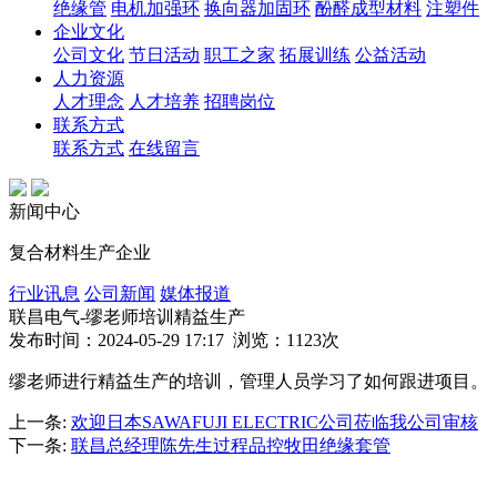
绝缘管
电机加强环
换向器加固环
酚醛成型材料
注塑件
企业文化
公司文化
节日活动
职工之家
拓展训练
公益活动
人力资源
人才理念
人才培养
招聘岗位
联系方式
联系方式
在线留言
新闻中心
复合材料生产企业
行业讯息
公司新闻
媒体报道
联昌电气-缪老师培训精益生产
发布时间：2024-05-29 17:17 浏览：1123次
缪老师进行精益生产的培训，管理人员学习了如何跟进项目。
上一条:
欢迎日本SAWAFUJI ELECTRIC公司莅临我公司审核
下一条:
联昌总经理陈先生过程品控牧田绝缘套管